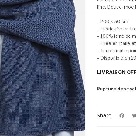
fine. Douce, moell
– 200 x 50 cm
– Fabriquée en F
– 100% laine de 
– Filée en Italie 
– Tricot maille po
– Disponible en 10
LIVRAISON OF
Rupture de stoc
Share