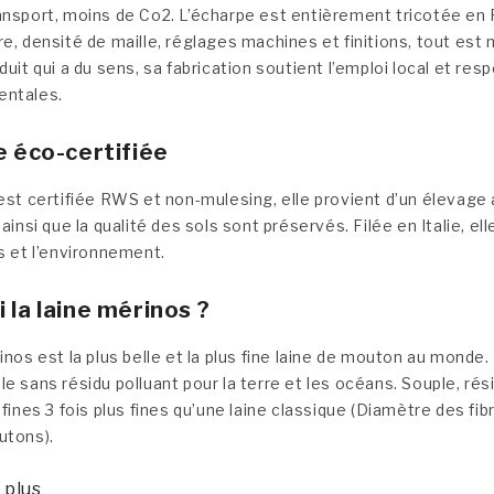
nsport, moins de Co2. L’écharpe est entièrement tricotée en Fr
e, densité de maille, réglages machines et finitions, tout est m
duit qui a du sens, sa fabrication soutient l’emploi local et re
entales.
e éco-certifiée
est certifiée RWS et non-mulesing, elle provient d’un élevage a
 ainsi que la qualité des sols sont préservés. Filée en Italie, e
s et l’environnement.
 la laine mérinos ?
inos est la plus belle et la plus fine laine de mouton au monde
e sans résidu polluant pour la terre et les océans. Souple, rés
-fines 3 fois plus fines qu’une laine classique (Diamètre des f
utons).
 plus