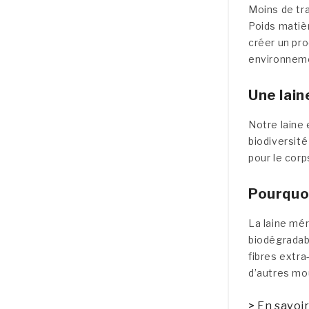
Moins de tra
Poids matièr
créer un pro
environnem
Une lain
Notre laine 
biodiversité
pour le corp
Pourquoi
La laine mér
biodégradabl
fibres extra
d’autres mo
> En savoir