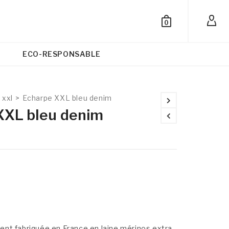
0
ECO-RESPONSABLE
 xxl
>
Echarpe XXL bleu denim
XXL bleu denim
nt fabriquée en France en laine mérinos extra-