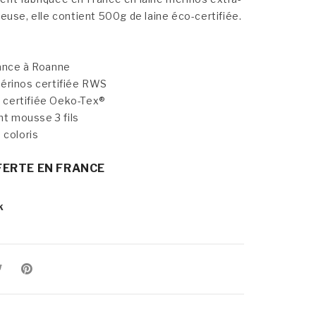
euse, elle contient 500g de laine éco-certifiée.
rance à Roanne
mérinos certifiée RWS
et certifiée Oeko-Tex®
int mousse 3 fils
 coloris
FERTE EN FRANCE
k